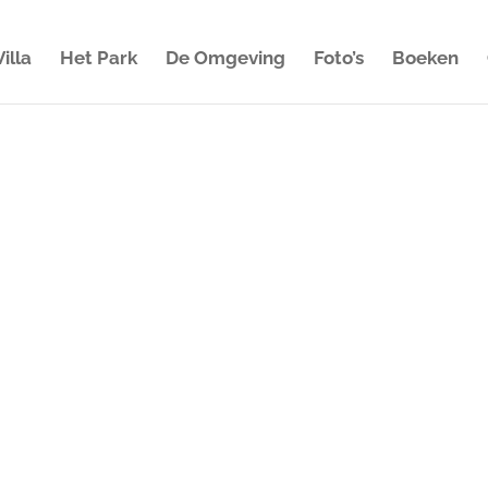
illa
Het Park
De Omgeving
Foto’s
Boeken