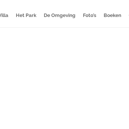
illa
Het Park
De Omgeving
Foto’s
Boeken